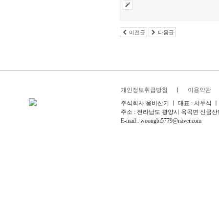
이전글
다음글
개인정보취급방침
이용약관
주식회사 웅비산기 ㅣ 대표 : 서두식 ㅣ 사업
주소 : 전라남도 광양시 옥곡면 신금산단3길 10-
E-mail : woongbi5779@naver.com