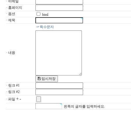
· 이메일
· 홈페이지
· 옵션
html
· 제목
☞특수문자
· 내용
임시저장
· 링크 #1
· 링크 #2
+
-
· 파일
왼쪽의 글자를 입력하세요.